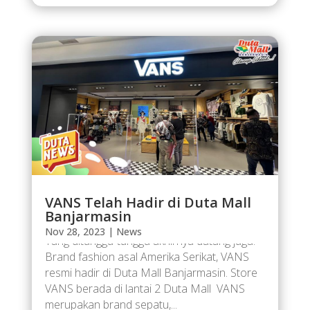
VANS Telah Hadir di Duta Mall
Banjarmasin
Nov 28, 2023
|
News
Yang ditunggu-tunggu akhirnya datang juga!
Brand fashion asal Amerika Serikat, VANS
resmi hadir di Duta Mall Banjarmasin. Store
VANS berada di lantai 2 Duta Mall VANS
merupakan brand sepatu,...