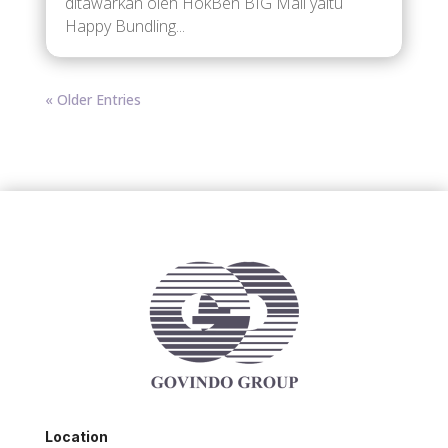
ditawarkan oleh HokBen BIG Mall yaitu
Happy Bundling...
« Older Entries
Location